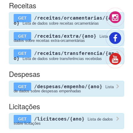
Receitas
/receitas/orcamentarias/{an
GET
o}
Lista de dados sobre receitas orcamentárias
/receitas/extra/{ano}
GET
Lista de
dados sobre receitas extra-orcamentárias
/receitas/transferencia/{an
GET
o}
Lista de dados sobre transferências recebidas
Despesas
/despesas/empenho/{ano}
GET
Lista
de dados sobre despesas empenhadas
Licitações
/licitacoes/{ano}
GET
Lista de dados
sobre licitações