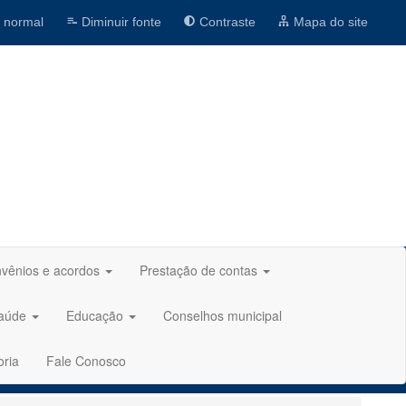
 normal
Diminuir fonte
Contraste
Mapa do site
vênios e acordos
Prestação de contas
aúde
Educação
Conselhos municipal
oria
Fale Conosco