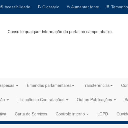
Acessibilidade
Glossário
Aumentar fonte
Tamanho
Consulte qualquer informação do portal no campo abaixo.
espesas
Emendas parlamentares
Transferências
Con
ção
Licitações e Contratações
Outras Publicações
S
tiva
Carta de Serviços
Controle interno
LGPD
Ouvid