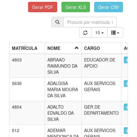
10
MATRÍCULA
NOME
CARGO
AÇÕE
4803
ABRAAO
EDUCADOR DE
detalh
RAIMUNDO DA
APOIO
SILVA
5636
ADALGISA
AUX SERVICOS
detalh
MARIA MOURA
GERAIS
DA SILVA
4804
ADALTO
GER DE
detalh
EDVALDO DA
DEPARTAMENTO
SILVA
512
ADEMAR
AUX SERVICOS
detalh
MENDONCA DA
GERAIS