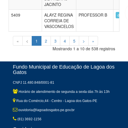
JACINTO
5409
ALAYZ REGINA
PROFESSOR B
detalh
CORREIA DE
VASCONCELOS
«
<
1
2
3
4
5
>
»
Mostrando 1 a 10 de 538 registros
Fundo Municipal de Educação de Lagoa dos
Gatos
CNPJ 11.480.848/0001-81
Horário de atendimento de segunda a sexta dàs 7h às 13h
Rua do Comércio,44 - Centro - Lagoa dos Gatos-PE
ouvidoria@lagoadosgatos.pe.gov.br
(81) 3692-1156