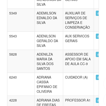
SILVA
5349
ADEMILSON
AUXILIAR DE
detalh
EDVALDO DA
SERVIÇOS DE
SILVA
LIMPEZA E
CONSERVAÇÃO
5543
ADENILSON
AUX SERVICOS
detalh
GERALDO DA
GERAIS
SILVA
5828
ADENILZA
ASSESSOR DE
detalh
MARIA DA
APOIO EM SALA
SILVA DOS
DE AULA CC-9
SANTOS
6240
ADRIANA
CUIDADOR (A)
detalh
CASSIA
EPIFANIO DE
OLIVEIRA
4228
ADRIANA DIAS
PROFESSOR A1
detalh
DE FREITAS