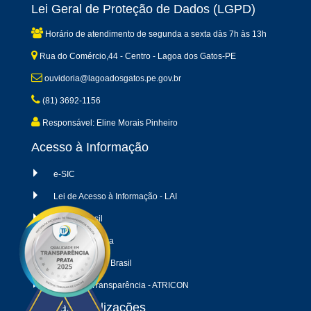
Lei Geral de Proteção de Dados (LGPD)
Horário de atendimento de segunda a sexta dàs 7h às 13h
Rua do Comércio,44 - Centro - Lagoa dos Gatos-PE
ouvidoria@lagoadosgatos.pe.gov.br
(81) 3692-1156
Responsável: Eline Morais Pinheiro
Acesso à Informação
e-SIC
Lei de Acesso à Informação - LAI
Escala Brasil
Cartilha Pública
Transparência Brasil
Radar da Transparência - ATRICON
Últimas atualizações