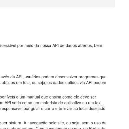
e acessível por meio da nossa API de dados abertos, bem
Através da API, usuários podem desenvolver programas que
btidos em tela, ou seja, os dados obtidos via API podem
sponíveis e um manual que ensina como ele deve ser
em API seria como um motorista de aplicativo ou um taxi.
responsável por guiar o carro e te levar ao local desejado
uer pintura. A navegação pelo site, ou seja, sem o uso da
s que mais agradam. Com a vantagem de que, no Portal da