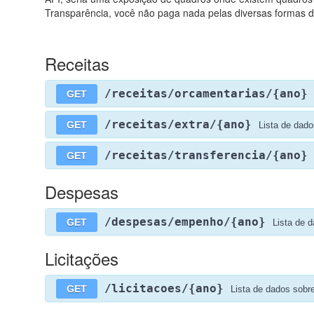
Transparência, você não paga nada pelas diversas formas d
Receitas
/receitas/orcamentarias/{ano}
GET
/receitas/extra/{ano}
GET
Lista de dado
/receitas/transferencia/{ano}
GET
Despesas
/despesas/empenho/{ano}
GET
Lista de 
Licitações
/licitacoes/{ano}
GET
Lista de dados sobre