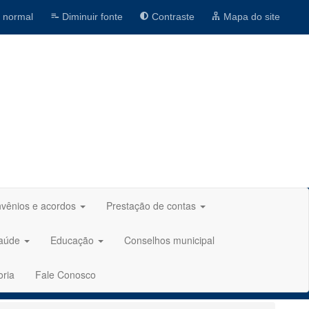
 normal
Diminuir fonte
Contraste
Mapa do site
vênios e acordos
Prestação de contas
aúde
Educação
Conselhos municipal
oria
Fale Conosco