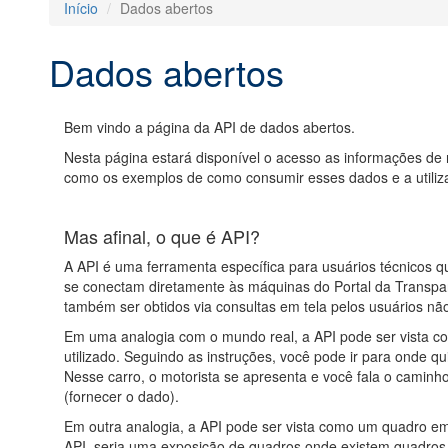
Início
Dados abertos
Dados abertos
Bem vindo a página da API de dados abertos.
Nesta página estará disponível o acesso as informações de r
como os exemplos de como consumir esses dados e a utilizaç
Mas afinal, o que é API?
A API é uma ferramenta específica para usuários técnicos 
se conectam diretamente às máquinas do Portal da Transpa
também ser obtidos via consultas em tela pelos usuários não
Em uma analogia com o mundo real, a API pode ser vista co
utilizado. Seguindo as instruções, você pode ir para onde q
Nesse carro, o motorista se apresenta e você fala o caminho 
(fornecer o dado).
Em outra analogia, a API pode ser vista como um quadro em b
API, seria uma exposição de quadros onde existem quadros 