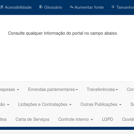
Acessibilidade
Glossário
Aumentar fonte
Tamanho
Consulte qualquer informação do portal no campo abaixo.
espesas
Emendas parlamentares
Transferências
Con
ção
Licitações e Contratações
Outras Publicações
S
tiva
Carta de Serviços
Controle interno
LGPD
Ouvid