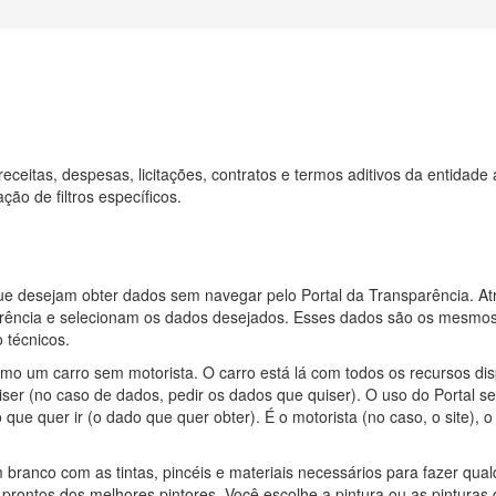
eceitas, despesas, licitações, contratos e termos aditivos da entidad
ão de filtros específicos.
que desejam obter dados sem navegar pelo Portal da Transparência. 
rência e selecionam os dados desejados. Esses dados são os mesmos o
 técnicos.
mo um carro sem motorista. O carro está lá com todos os recursos di
uiser (no caso de dados, pedir os dados que quiser). O uso do Portal s
que quer ir (o dado que quer obter). É o motorista (no caso, o site), o 
ranco com as tintas, pincéis e materiais necessários para fazer qualq
prontos dos melhores pintores. Você escolhe a pintura ou as pintura