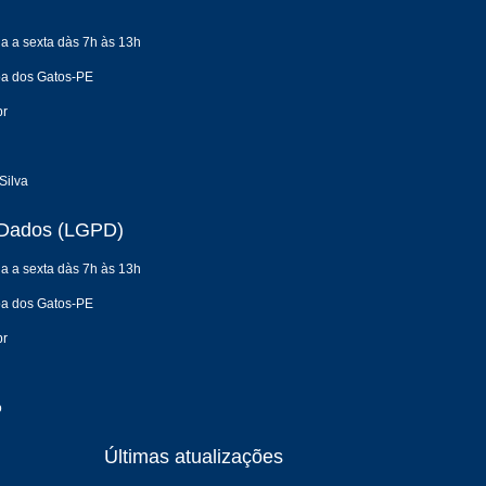
a a sexta dàs 7h às 13h
oa dos Gatos-PE
br
Silva
e Dados (LGPD)
a a sexta dàs 7h às 13h
oa dos Gatos-PE
br
o
Últimas atualizações