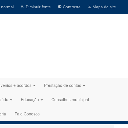
 normal
Diminuir fonte
Contraste
Mapa do site
vênios e acordos
Prestação de contas
aúde
Educação
Conselhos municipal
oria
Fale Conosco