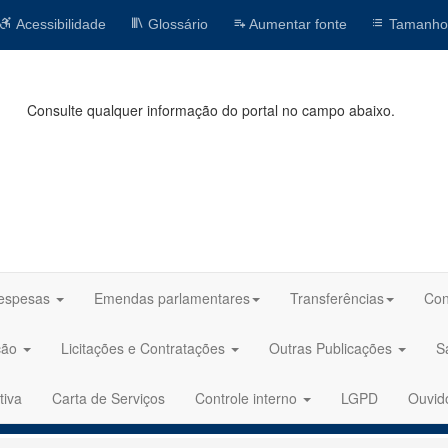
Acessibilidade
Glossário
Aumentar fonte
Tamanho
Consulte qualquer informação do portal no campo abaixo.
espesas
Emendas parlamentares
Transferências
Con
ção
Licitações e Contratações
Outras Publicações
S
tiva
Carta de Serviços
Controle interno
LGPD
Ouvid