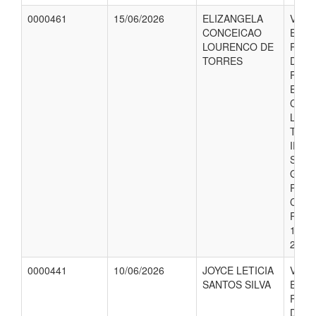
0000461
15/06/2026
ELIZANGELA
VALO
CONCEICAO
EMP
LOURENCO DE
REFE
TORRES
DIAR
FUNC
ELIZ
CON
LOUR
TORR
IDA 
SEMI
GES
PRES
CIDA
RECI
19 D
2026.
0000441
10/06/2026
JOYCE LETICIA
VALO
SANTOS SILVA
EMP
REFE
DIAR