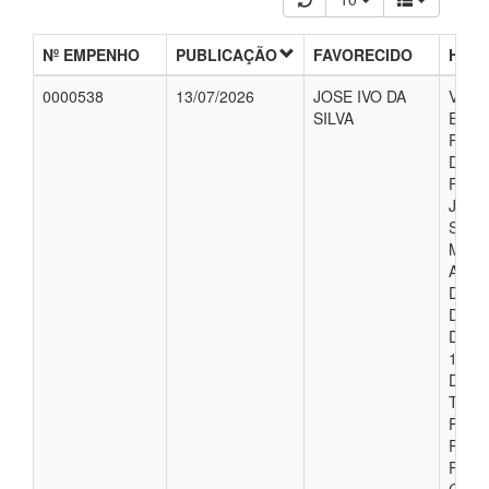
Nº EMPENHO
PUBLICAÇÃO
FAVORECIDO
HIST
0000538
13/07/2026
JOSE IVO DA
VALO
SILVA
EMP
REFE
DIAR
FUNC
JOSE
SILVA
MOTO
A IDA
DE C
DIA 1
DAS 
17H0
DES
TEM
FINA
REAL
PROC