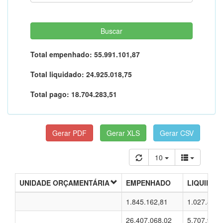
Total empenhado:
55.991.101,87
Total liquidado:
24.925.018,75
Total pago:
18.704.283,51
10
UNIDADE ORÇAMENTÁRIA
EMPENHADO
LIQUIDAD
1.845.162,81
1.027.871,
26.407.068,02
5.707.931,