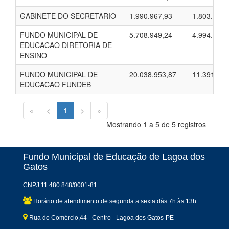
GABINETE DO SECRETARIO
1.990.967,93
1.803.343,
FUNDO MUNICIPAL DE
5.708.949,24
4.994.741,
EDUCACAO DIRETORIA DE
ENSINO
FUNDO MUNICIPAL DE
20.038.953,87
11.391.131
EDUCACAO FUNDEB
«
<
1
>
»
Mostrando 1 a 5 de 5 registros
Fundo Municipal de Educação de Lagoa dos
Gatos
CNPJ 11.480.848/0001-81
Horário de atendimento de segunda a sexta dàs 7h às 13h
Rua do Comércio,44 - Centro - Lagoa dos Gatos-PE